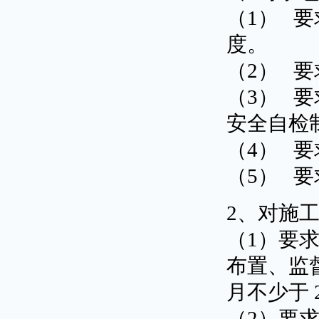
（1） 
度。
（2） 
（3） 
安全自检
（4） 
（5） 
2、对施
（1）要
布置、监
月不少于 
（2）要