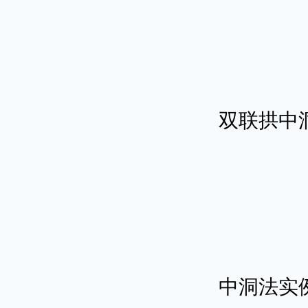
双联拱中
中洞法实